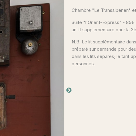
Chambre "Le Transsibérien" et 
Suite "l'Orient-Express" - 85
un lit supplémentaire pour la 
N.B. Le lit supplémentaire dans
préparé sur demande pour deu
dans les lits séparés; le tarif a
personnes.