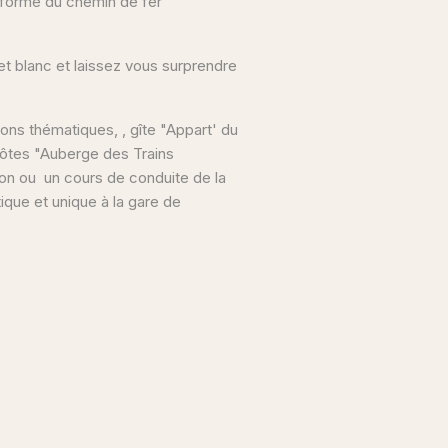
 forme du chemin de fer
et blanc et laissez vous surprendre
ions thématiques, , gîte "Appart' du
hôtes "Auberge des Trains
tion ou un cours de conduite de la
tique et unique à la gare de