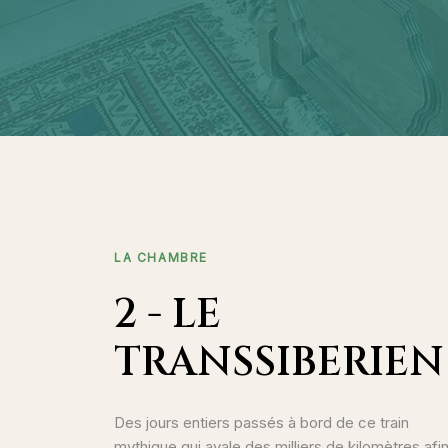
LA CHAMBRE
2 - LE
TRANSSIBERIEN
Des jours entiers passés à bord de ce train
mythique qui avale des milliers de kilomètres afi