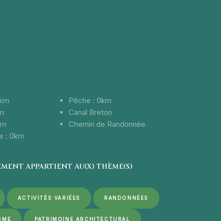
 58km
Pêche : 0km
km
Canal Breton
45km
Chemin de Randonnée
Commerce : 0km
MENT APPARTIENT AU(X) THÈME(S)
ACTIVITÉS VARIÉES
RANDONNÉES
SME
PATRIMOINE ARCHITECTURAL